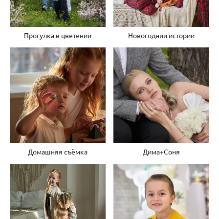
Прогулка в цветении
Новогоднии истории
Домашняя съёмка
Дима+Соня