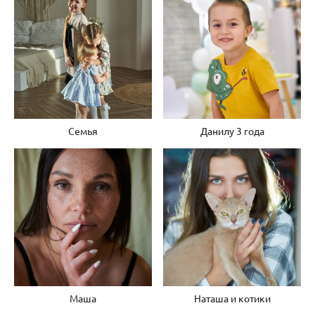
Семья
Данилу 3 года
Маша
Наташа и котики