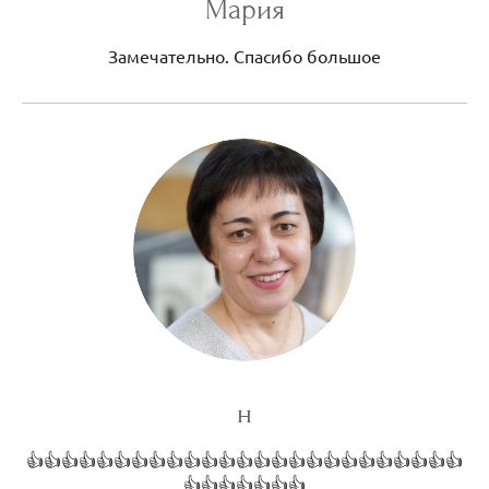
Мария
Замечательно. Спасибо большое
н
👍👍👍👍👍👍👍👍👍👍👍👍👍👍👍👍👍👍👍👍👍👍👍👍👍
👍👍👍👍👍👍👍